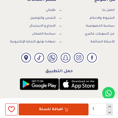
عن الموقع
قسم الخدمات
اتصل بنا
طلباتي
الشروط والاحكام
الشحن والتوصيل
سياسة الخصوصية
الارجاع و الاستبدال
عن السويكت غاليري
سياسة الضمان
الأسئلة الشائعة
شهادة توثيق التجارة الإلكترونية
حمل التطبيق
اضافة للسلة
الرقم الضريبي:300739169500003