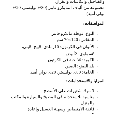
والفناجيل والكاسات والقزاز
.
مصنوعة من ألياف المايكرو فايبر (80% بوليستر، 20%
بولي أميد)
المواصفات
:
النوع: فوطة مايكرو فايبر
المقاس: 120×70 سم
الألوان
في الكرتون: 10رمادي، 8بيج، 8بني،
8سماوي، 2أبيض
الكمية: 36 حبة في الكرتون
بلد الصنع: الصين
الخامة: 80% بوليستر، 20% بولي أميد
المزايا والاستخدامات
:
لا تترك شعيرات على الأسطح
مناسبة للاستخدام في المطبخ والسيارة والمكتب
والمنزل
فائقة الامتصاص وسهلة الغسيل وإعادة