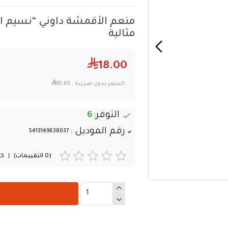
مثالية
18.00
السعر بدون ضريبة :
15.65
التوفر:
6
رقم الموديل :
5413149638037
(0 التقييمات)
|
كت