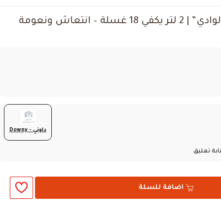
منعم الأقمشة داوني “نسيم الوادي” | 2 لتر يكفي 18 غسلة – انتعاش ونعومة
داوني - Downy
ابة تعليق
اضافة للسلة