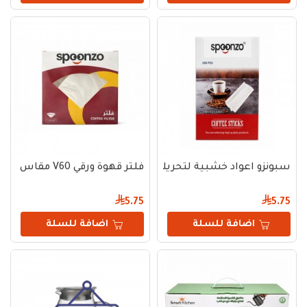
سبونزو اعواد خشبية لتحريك الشاي والقهوة 200 حبة
فلتر قهوة ورقي V60 مقاس 01 - 40 حبة
5.75
5.75
اضافة للسلة
اضافة للسلة