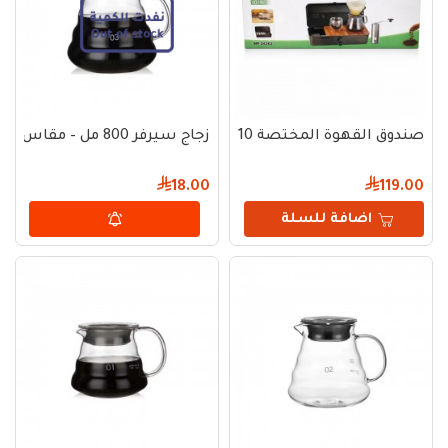
صندوق القهوة المختصة 10 قطع V60
زجاج سيرفر 800 مل – مقاس 03
18.00
119.00
اضافة للسلة