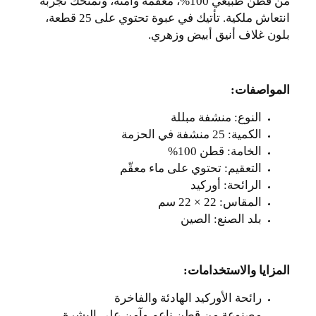
من قطن طبيعي 100%، معقّمة وآمنة، وتمنحك تجربة
انتعاش ملكية. تأتيك في عبوة تحتوي على 25 قطعة،
بلون غلاف أنيق أبيض وزهري
.
المواصفات
:
النوع: منشفة مبللة
الكمية: 25 منشفة في الحزمة
الخامة: قطن 100
%
التعقيم: تحتوي على ماء معقّم
الرائحة: أوركيد
المقاس: 22 × 22 سم
بلد الصنع: الصين
المزايا والاستخدامات
:
رائحة الأوركيد الهادئة والفاخرة
مصنوعة من قطن ناعم وآمن على البشرة