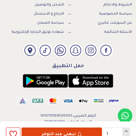
الشروط والاحكام
الشحن والتوصيل
سياسة الخصوصية
الارجاع و الاستبدال
عن السويكت غاليري
سياسة الضمان
الأسئلة الشائعة
شهادة توثيق التجارة الإلكترونية
حمل التطبيق
الرقم الضريبي:300739169500003
السجل التجاري: 7005260331
جميع الحقوق محفوظة لـ السويكت غاليري
نبهني عند التوفر