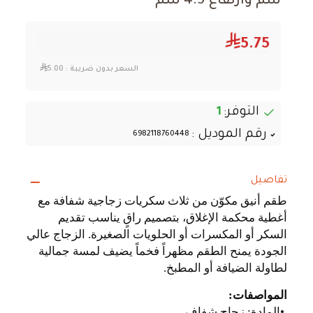
سم وارتفاع 4.5 سم
5.75
السعر بدون ضريبة :
5.00
التوفر:
1
رقم الموديل :
6982118760448
تفاصيل
طقم أنيق مكوّن من ثلاث سكريات زجاجية شفافة مع
أغطية محكمة الإغلاق، بتصميم راقٍ يناسب تقديم
السكر أو المكسرات أو الحلويات الصغيرة. الزجاج عالي
الجودة يمنح الطقم مظهراً فخماً يضيف لمسة جمالية
لطاولة الضيافة أو المطبخ
.
المواصفات
:
•
المادة: زجاج شفاف