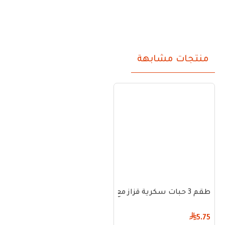
منتجات مشابهة
طقم 3 حبات سكرية قزاز مع غطاء – قطر 6 سم ارتفاع 3 سم
5.75