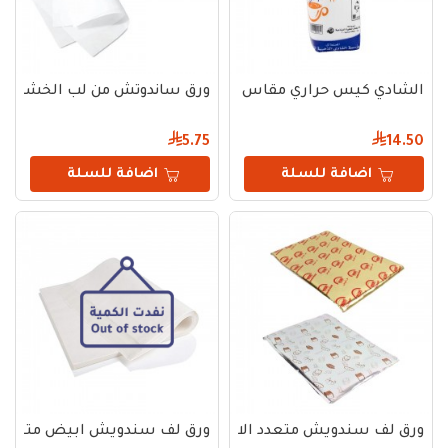
الشادي كيس حراري مقاس 12
ورق ساندوتش من لب الخشب 100% – 33×24 سم
5.75
14.50
اضافة للسلة
اضافة للسلة
ورق لف سندويش متعدد الاستخدامات – 35×25 سم | 50 حبة
ورق لف سندويش ابيض متعدد الاستخدامات – 